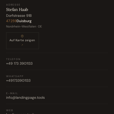
ADRESSE
Stefan Haab
Dorfstrasse 91B
Duisburg
47259
Nordrhein-Westfalen · DE
Auf Karte zeigen
↗
TELEFON
+49 173 3901133
WHATSAPP
+491733901133
E-MAIL
info@landingpage.tools
WEB