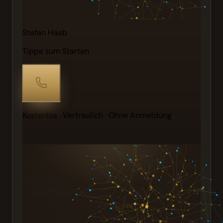
Stefan Haab
Tippe zum Starten
Kostenlos · Vertraulich · Ohne Anmeldung