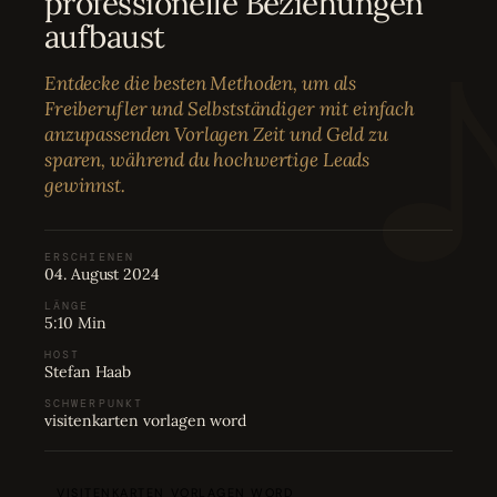
professionelle Beziehungen
Bewertungen
04
aufbaust
Entdecke die besten Methoden, um als
Karriere
05
Freiberufler und Selbstständiger mit einfach
anzupassenden Vorlagen Zeit und Geld zu
sparen, während du hochwertige Leads
Partnerprogramm
06
gewinnst.
ERSCHIENEN
04. August 2024
LÄNGE
5:10 Min
HOST
Stefan Haab
SCHWERPUNKT
visitenkarten vorlagen word
VISITENKARTEN VORLAGEN WORD