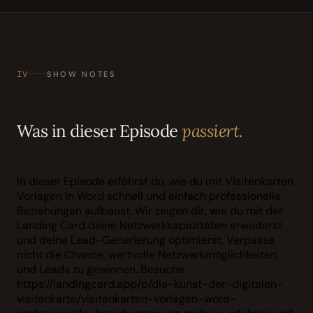
IV
SHOW NOTES
Was in dieser Episode
passiert.
In dieser Episode erfährst du, wie du mit Visitenkarten
Vorlagen in Word schnell und einfach professionelle
Beziehungen aufbaust. Wir zeigen dir, wie du mit der
Landing Card deine Netzwerkkapazitäten erweiterst
und deine Lead-Generierung optimierst. Verpasse
nicht die Chance, wertvolle Netzwerkmöglichkeiten
und Leads zu gewinnen. Besuche
https://landingcard.app/p/die-kunst-der-digitalen-
visitenkarte/visitenkarten-vorlagen-word-