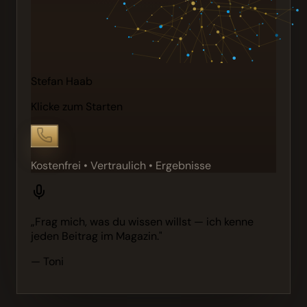
Stefan Haab
Klicke zum Starten
Kostenfrei • Vertraulich • Ergebnisse
„Frag mich, was du wissen willst — ich kenne
jeden Beitrag im Magazin."
— Toni