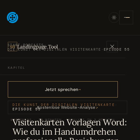
START
·
PODCASTS
·
Landingpage Tool
SH
DIE KUNST DER DIGITALEN VISITENKARTE
·
EPISODE 55
KAPITEL
Angebote
01
Jetzt sprechen
Bücher
02
DIE KUNST DER DIGITALEN VISITENKARTE
·
Kostenlose Website-Analyse
↗
EPISODE 55
Visitenkarten Vorlagen Word:
KOSTENLOS · 20 MINUTEN · ANALYSE IN 3 MINUTEN
Podcasts
03
Wie du im Handumdrehen