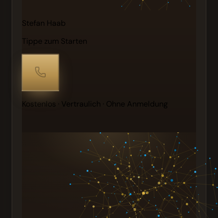
Stefan Haab
Tippe zum Starten
Kostenlos · Vertraulich · Ohne Anmeldung