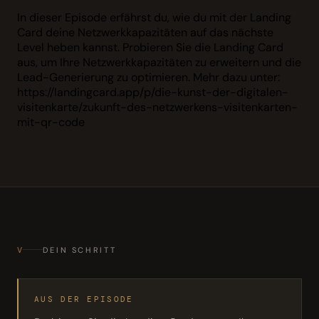
In dieser Episode erfährst du, wie du mit der Landing
Card deine Netzwerkkapazitäten auf das nächste
Level heben kannst. Probieren Sie die Landing Card
aus, um Ihre Netzwerkkapazitäten zu erweitern und die
Lead-Generierung zu optimieren. Mehr dazu unter:
https://landingcard.app/p/die-kunst-der-digitalen-
visitenkarte/zukunft-des-netzwerkens-visitenkarten-
mit-qr-code
V
DEIN SCHRITT
AUS DER EPISODE