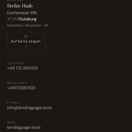
ADRESSE
Stefan Haab
Dorfstrasse 91B
Duisburg
47259
Nordrhein-Westfalen · DE
Auf Karte zeigen
↗
TELEFON
+49 173 3901133
WHATSAPP
+491733901133
E-MAIL
info@landingpage.tools
WEB
landingpage.tools