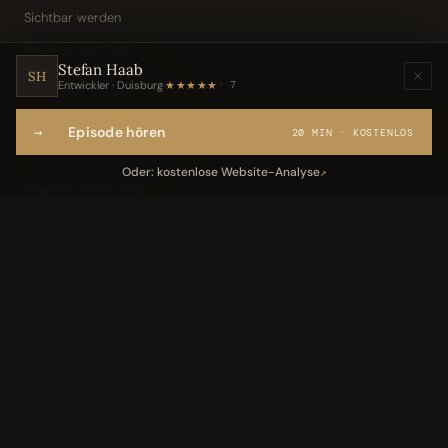
Sichtbar werden
Digitale Visitenkarte
Stefan Haab
KI-Assistent (Toni · Jarvis)
SH
Entwickler · Duisburg
·
★★★★★
7
Wissensbasis „Frag den Chef"
→
Episode hören
Webseite per Sprache
20 MIN · KOSTENLOS
IT-Freelancer & Consultant
Oder: kostenlose Website-Analyse
↗
Magento Consultant
Conversion Optimierung
Neukundengewinnung Dentallabor
Kundengewinnung Gebäudereinigung
Leistungen
05
Industriedach-Sanierung
↗
Landingpage Magazin
↗