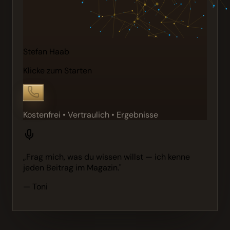
Stefan Haab
Klicke zum Starten
Kostenfrei • Vertraulich • Ergebnisse
„Frag mich, was du wissen willst — ich kenne
jeden Beitrag im Magazin."
— Toni