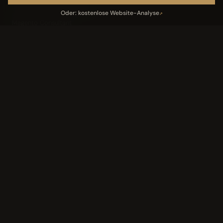
IT-Freelancer & Consultant
Oder: kostenlose Website-Analyse
↗
Magento Consultant
Conversion Optimierung
Neukundengewinnung Dentallabor
Kundengewinnung Gebäudereinigung
Leistungen
05
Industriedach-Sanierung
↗
Landingpage Magazin
↗
Landingpage Verlag
↗
KI-AI-Magazin
↗
Tools
06