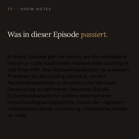
IV
SHOW NOTES
Was in dieser Episode
passiert.
In dieser Episode geht es darum, wie die visitenkarte
metall qr-code traditionelle Visitenkarten überflügelt
und Ihnen hilft, Ihre Netzwerkkapazitäten zu erweitern.
Probieren Sie die Landing Card aus, um Ihre
Netzwerkkapazitäten zu erweitern und die Lead-
Generierung zu optimieren. Besuchen Sie die
Episodendetailseite für weitere Informationen:
https://landingcard.app/p/die-kunst-der-digitalen-
visitenkarte/zukunft-networking-visitenkarte-metall-
qr-code