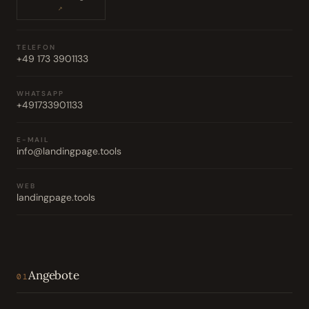
↗
TELEFON
+49 173 3901133
WHATSAPP
+491733901133
E-MAIL
info@landingpage.tools
WEB
landingpage.tools
Angebote
01