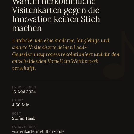
Warum herkömmliche
Bewertungen
04
Visitenkarten gegen die
Innovation keinen Stich
Karriere
05
machen
Entdecke, wie eine moderne, langlebige und
Partnerprogramm
06
smarte Visitenkarte deinen Lead-
Generierungsprozess revolutioniert und dir den
entscheidenden Vorteil im Wettbewerb
verschafft.
ERSCHIENEN
16. Mai 2024
LÄNGE
4:50 Min
HOST
Stefan Haab
SCHWERPUNKT
visitenkarte metall qr-code