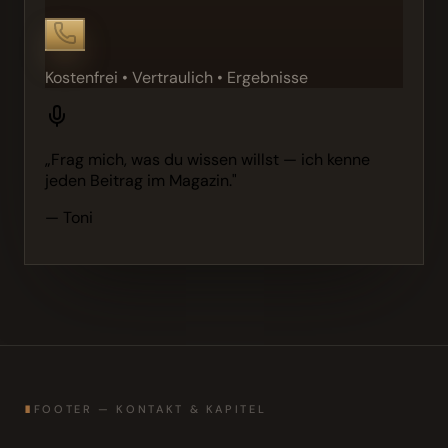
Kostenfrei • Vertraulich • Ergebnisse
„Frag mich, was du wissen willst — ich kenne
jeden Beitrag im Magazin."
— Toni
∎
FOOTER — KONTAKT & KAPITEL