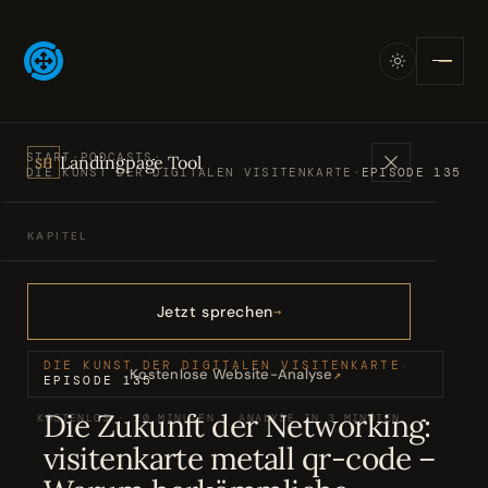
START
·
PODCASTS
·
Landingpage Tool
SH
DIE KUNST DER DIGITALEN VISITENKARTE
·
EPISODE 135
KAPITEL
Angebote
01
Jetzt sprechen
Bücher
02
DIE KUNST DER DIGITALEN VISITENKARTE
·
Kostenlose Website-Analyse
↗
EPISODE 135
Die Zukunft der Networking:
KOSTENLOS · 20 MINUTEN · ANALYSE IN 3 MINUTEN
Podcasts
03
visitenkarte metall qr-code –