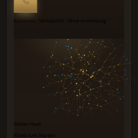
Kostenlos · Vertraulich · Ohne Anmeldung
Stefan Haab
Klicke zum Starten