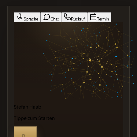
Sprache
Chat
Rückruf
Termin
Stefan Haab
Tippe zum Starten