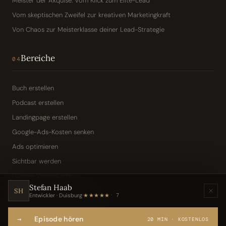
Meister der Akquise: Vom Klick zum Elite-Lead
Vom skeptischen Zweifel zur kreativen Marketingkraft
Von Chaos zur Meisterklasse deiner Lead-Strategie
Bereiche
04
Buch erstellen
Podcast erstellen
Landingpage erstellen
Google-Ads-Kosten senken
Ads optimieren
Sichtbar werden
Digitale Visitenkarte
Stefan Haab
KI-Assistent (Toni · Jarvis)
SH
Entwickler · Duisburg
·
★★★★★
7
Wissensbasis „Frag den Chef"
→
Episode hören
Webseite per Sprache
20 MIN · KOSTENLOS