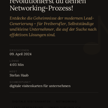
revolutionierst du deinen
Bewertungen
04
Networking-Prozess!
Entdecke die Geheimnisse der modernen Lead-
Karriere
05
Generierung – für Freiberufler, Selbstständige
und kleine Unternehmer, die auf der Suche nach
effektiven Lösungen sind.
Partnerprogramm
06
ERSCHIENEN
09. April 2024
LÄNGE
4:03 Min
HOST
Stefan Haab
SCHWERPUNKT
digitale visitenkarten für unternehmen
DIGITALE VISITENKARTEN
NETWORKING
LEAD-GENERIERUNG
UMWELTFREUNDLICH