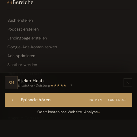
Bereiche
04
Buch erstellen
Podcast erstellen
Landingpage erstellen
Google-Ads-Kosten senken
Ads optimieren
Sichtbar werden
Digitale Visitenkarte
Stefan Haab
KI-Assistent (Toni · Jarvis)
SH
Entwickler · Duisburg
·
★★★★★
7
Wissensbasis „Frag den Chef"
→
Episode hören
Webseite per Sprache
20 MIN · KOSTENLOS
IT-Freelancer & Consultant
Oder: kostenlose Website-Analyse
↗
Magento Consultant
Conversion Optimierung
Neukundengewinnung Dentallabor