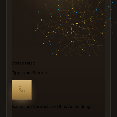
Stefan Haab
Tippe zum Starten
Kostenlos · Vertraulich · Ohne Anmeldung