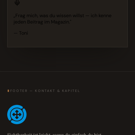
„Frag mich, was du wissen willst — ich kenne
jeden Beitrag im Magazin."
— Toni
∎
FOOTER — KONTAKT & KAPITEL
Sichtbarkeit ist leicht, wenn du einfach du bist.