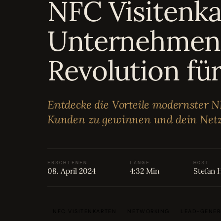
NFC Visitenka
Bewertungen
04
Unternehmen: 
Karriere
05
Revolution fü
Partnerprogramm
06
Entdecke die Vorteile modernster N
Kunden zu gewinnen und dein Netz
ERSCHIENEN
LÄNGE
HOST
08. April 2024
4:32 Min
Stefan 
NFC VISITENKARTEN
NETWORKING
LEAD-GENER