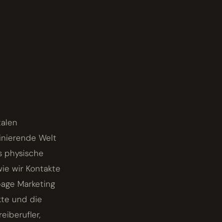
talen
zinierende Welt
s physische
ie wir Kontakte
page Marketing
kte und die
eiberufler,