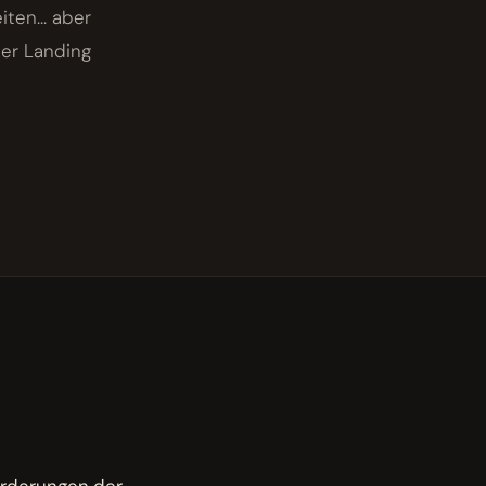
ten... aber
der Landing
sforderungen der