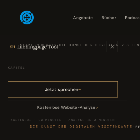
Angebote
Bücher
Podcas
START
·
PODCASTS
·
DIE KUNST DER DIGITALEN VISITEN
Landingpage Tool
SH
KAPITEL
Angebote
01
Jetzt sprechen
Bücher
02
Kostenlose Website-Analyse
↗
KOSTENLOS · 20 MINUTEN · ANALYSE IN 3 MINUTEN
Podcasts
03
DIE KUNST DER DIGITALEN VISITENKARTE
·
E