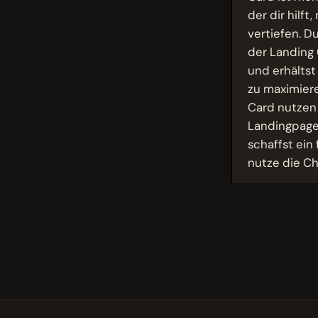
der dir hilf
vertiefen. D
der Landing 
und erhälts
zu maximiere
Card nutzen 
Landingpage
schaffst ein
nutze die C