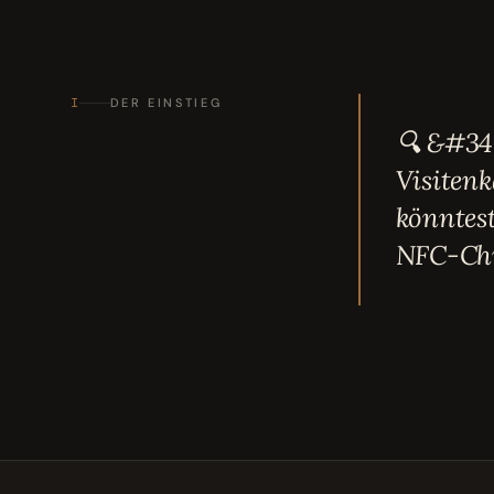
I
DER EINSTIEG
🔍 &#34;
Visitenk
könntest
NFC-Chi