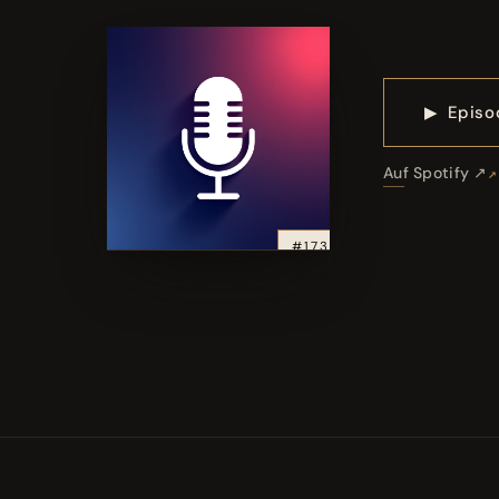
▶
Episo
Auf Spotify ↗
#173