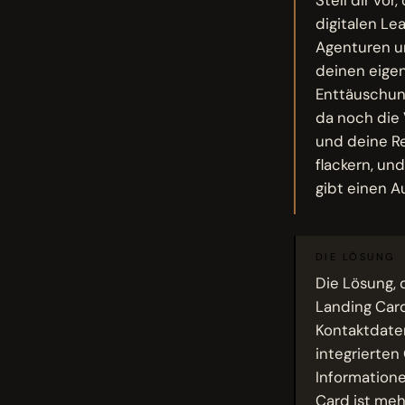
digitalen Le
Agenturen un
deinen eige
Enttäuschun
da noch die 
und deine Re
flackern, un
gibt einen A
DIE LÖSUNG
Die Lösung, 
Landing Card.
Kontaktdate
integrierten
Information
Card ist meh