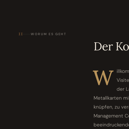
II
WORUM ES GEHT
Der K
W
illko
Visit
der L
Metallkarten m
knüpfen, zu ver
Management Co.
beeindruckenden