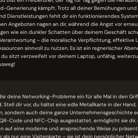
ad-Generierung kämpft. Trotz all deiner Bemühungen und 
d Dienstleistungen fehlt dir ein funktionierendes System
nen Angeboten nagen an dir, während die Angst vor erne
gen wie ein dunkler Schatten über deinem Geschäft schw
Verantwortung – die moralische Verpflichtung, effektive 
ssourcen sinnvoll zu nutzen. Es ist ein regnerischer Abe
d du sitzt verzweifelt vor deinem Laptop, unfähig, weiter
usweg!
die deine Networking-Probleme ein für alle Mal in den Gri
 Stell dir vor, du hältst eine edle Metallkarte in der Hand,
n, sondern auch deine ganze Unternehmensgeschichte erz
 QR-Code und NFC-Chip ausgestattet, ermöglicht sie dir,
en auf eine moderne und ansprechende Weise zu präsenti
r als nur eine Visitenkarte – sie ist dein persönlicher Net