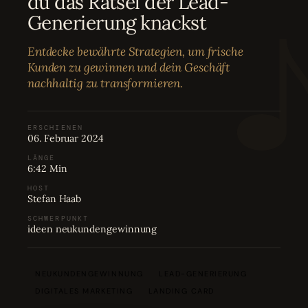
du das Rätsel der Lead-
Bewertungen
04
Generierung knackst
Entdecke bewährte Strategien, um frische
Karriere
05
Kunden zu gewinnen und dein Geschäft
nachhaltig zu transformieren.
Partnerprogramm
06
ERSCHIENEN
06. Februar 2024
LÄNGE
6:42 Min
HOST
Stefan Haab
SCHWERPUNKT
ideen neukundengewinnung
NEUKUNDENGEWINNUNG
LEAD-GENERIERUNG
DIGITALES MARKETING
LANDING CARD