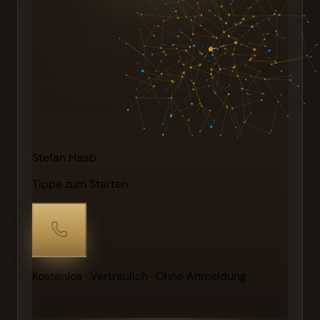
Stefan Haab
Tippe zum Starten
Kostenlos · Vertraulich · Ohne Anmeldung