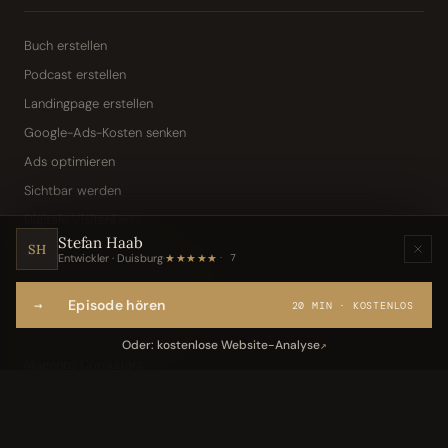
Buch erstellen
Podcast erstellen
Landingpage erstellen
Google-Ads-Kosten senken
Ads optimieren
Sichtbar werden
Digitale Visitenkarte
Stefan Haab
KI-Assistent (Toni · Jarvis)
SH
Entwickler · Duisburg
·
★★★★★
7
Wissensbasis „Frag den Chef"
→
Episode hören
Webseite per Sprache
20 MIN · KOSTENLOS
IT-Freelancer & Consultant
Oder: kostenlose Website-Analyse
↗
Magento Consultant
Conversion Optimierung
Neukundengewinnung Dentallabor