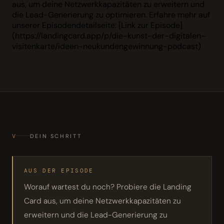
aus, um deine Netzwerkkapazitäten zu erweitern und
die Lead-Generierung zu optimieren. Erfahre mehr auf
unserer Episodendetailseite: [Link zur Episode]
(https://landingcard.app/p/die-kunst-der-digitalen-
visitenkarte/ideen-neukundengewinnung-podcast)
V
DEIN SCHRITT
AUS DER EPISODE
Worauf wartest du noch? Probiere die Landing
Card aus, um deine Netzwerkkapazitäten zu
erweitern und die Lead-Generierung zu