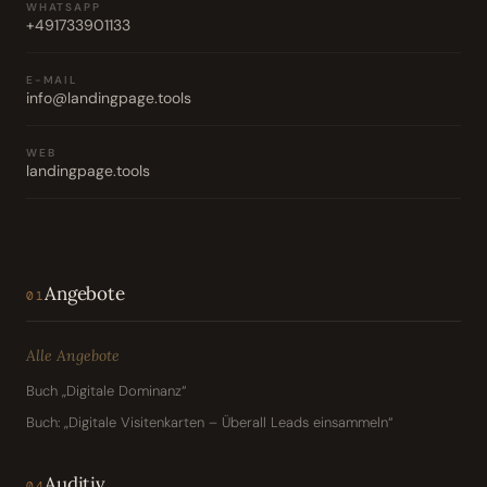
WHATSAPP
+491733901133
E-MAIL
info@landingpage.tools
WEB
landingpage.tools
Angebote
01
Alle Angebote
Buch „Digitale Dominanz“
Buch: „Digitale Visitenkarten – Überall Leads einsammeln“
Auditiv
04