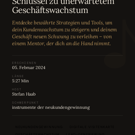
Schlüssel zu unerwartetem
Bewertungen
04
Geschäftswachstum
Entdecke bewährte Strategien und Tools, um
Karriere
05
dein Kundenwachstum zu steigern und deinem
Geschäft neuen Schwung zu verleihen – von
einem Mentor, der dich an die Hand nimmt.
Partnerprogramm
06
ERSCHIENEN
05. Februar 2024
LÄNGE
5:27 Min
HOST
Stefan Haab
SCHWERPUNKT
instrumente der neukundengewinnung
NEUKUNDENGEWINNUNG
DIGITALE VISITENKARTE
GESCHÄFTSWACHSTUM
LEAD-GENERIERUNG