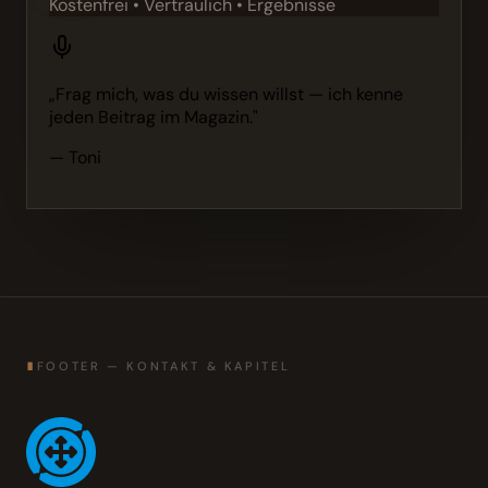
Kostenfrei • Vertraulich • Ergebnisse
„Frag mich, was du wissen willst — ich kenne
jeden Beitrag im Magazin."
— Toni
∎
FOOTER — KONTAKT & KAPITEL