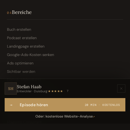
Bereiche
04
Buch erstellen
Podcast erstellen
Landingpage erstellen
Google-Ads-Kosten senken
Ads optimieren
Sichtbar werden
Digitale Visitenkarte
Stefan Haab
KI-Assistent (Toni · Jarvis)
SH
Entwickler · Duisburg
·
★★★★★
7
Wissensbasis „Frag den Chef"
→
Episode hören
Webseite per Sprache
20 MIN · KOSTENLOS
IT-Freelancer & Consultant
Oder: kostenlose Website-Analyse
↗
Magento Consultant