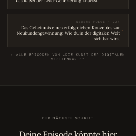
das Rätsel der Lead-Generierung knackst
NEUERE FOLGE · 237
Das Geheimnis eines erfolgreichen Konzeptes zur
→
Neukundengewinnung: Wie du in der digitalen Welt
sichtbar wirst
← ALLE EPISODEN VON „DIE KUNST DER DIGITALEN
VISITENKARTE"
DER NÄCHSTE SCHRITT
Deine Episode könnte hier