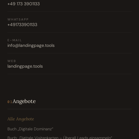
+49 173 3901133
WHATSAPP
+491733901133
E-MAIL
info@landingpage.tools
WEB
landingpage.tools
Angebote
01
Alle Angebote
Buch „Digitale Dominanz“
Buch: „Digitale Visitenkarten – Überall Leads einsammeln“