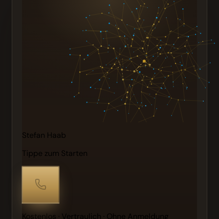
Stefan Haab
Tippe zum Starten
Kostenlos · Vertraulich · Ohne Anmeldung