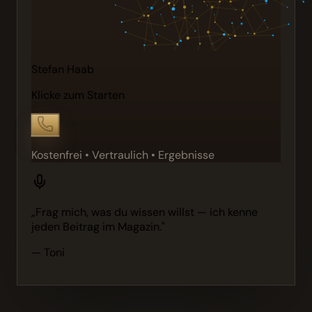
Stefan Haab
Klicke zum Starten
Kostenfrei • Vertraulich • Ergebnisse
„Frag mich, was du wissen willst — ich kenne
jeden Beitrag im Magazin."
— Toni