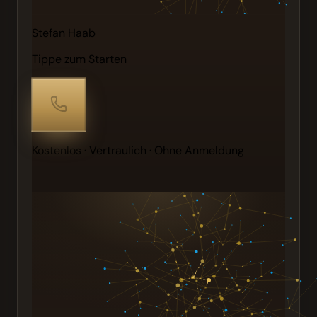
Stefan Haab
Tippe zum Starten
Kostenlos · Vertraulich · Ohne Anmeldung