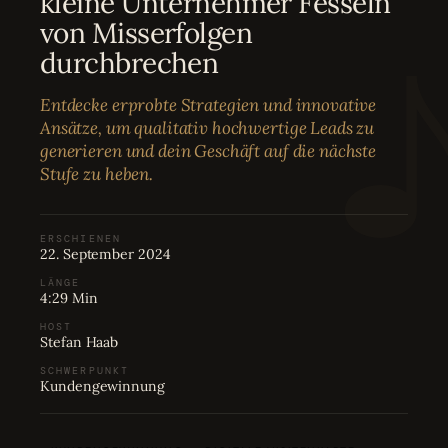
kleine Unternehmer Fesseln
Bewertungen
04
von Misserfolgen
durchbrechen
Karriere
05
Entdecke erprobte Strategien und innovative
Ansätze, um qualitativ hochwertige Leads zu
Partnerprogramm
06
generieren und dein Geschäft auf die nächste
Stufe zu heben.
ERSCHIENEN
22. September 2024
LÄNGE
4:29 Min
HOST
Stefan Haab
SCHWERPUNKT
Kundengewinnung