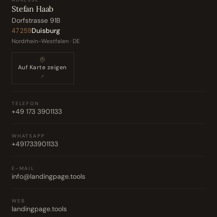
Stefan Haab
Dorfstrasse 91B
Duisburg
47259
Nordrhein-Westfalen · DE
Auf Karte zeigen
↗
TELEFON
+49 173 3901133
WHATSAPP
+491733901133
E-MAIL
info@landingpage.tools
WEB
landingpage.tools