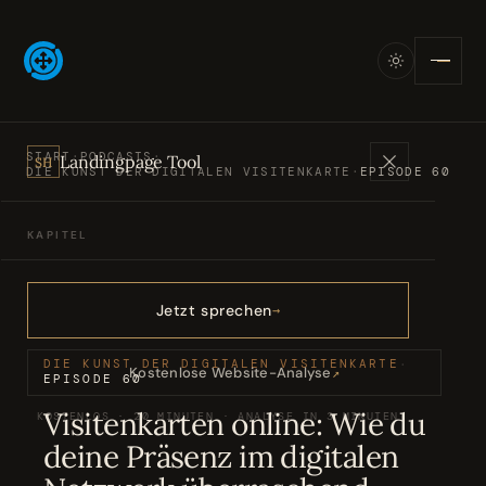
START
·
PODCASTS
·
Landingpage Tool
SH
DIE KUNST DER DIGITALEN VISITENKARTE
·
EPISODE 60
KAPITEL
Angebote
01
Jetzt sprechen
Bücher
02
DIE KUNST DER DIGITALEN VISITENKARTE
·
Kostenlose Website-Analyse
↗
EPISODE 60
Visitenkarten online: Wie du
KOSTENLOS · 20 MINUTEN · ANALYSE IN 3 MINUTEN
Podcasts
03
deine Präsenz im digitalen