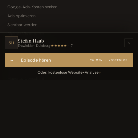
Google-Ads-Kosten senken
Ads optimieren
Sichtbar werden
Digitale Visitenkarte
Stefan Haab
KI-Assistent (Toni · Jarvis)
SH
Entwickler · Duisburg
·
★★★★★
7
Wissensbasis „Frag den Chef"
→
Episode hören
Webseite per Sprache
20 MIN · KOSTENLOS
IT-Freelancer & Consultant
Oder: kostenlose Website-Analyse
↗
Magento Consultant
Conversion Optimierung
Neukundengewinnung Dentallabor
Kundengewinnung Gebäudereinigung
Leistungen
05