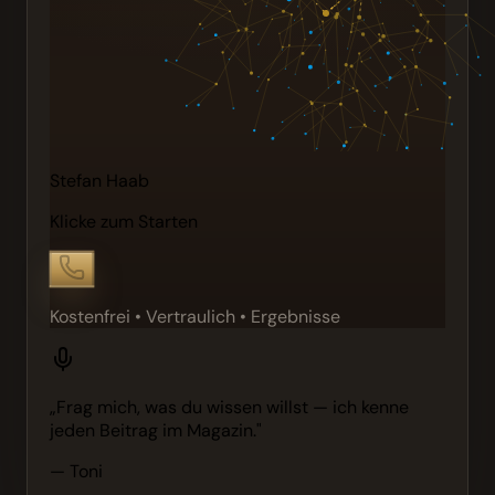
Stefan Haab
Klicke zum Starten
Kostenfrei • Vertraulich • Ergebnisse
„Frag mich, was du wissen willst — ich kenne
jeden Beitrag im Magazin."
— Toni