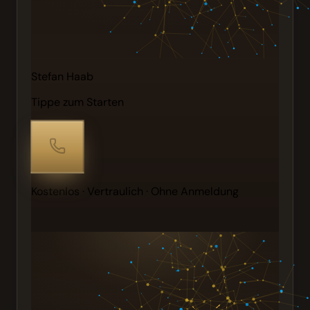
Stefan Haab
Tippe zum Starten
Kostenlos · Vertraulich · Ohne Anmeldung