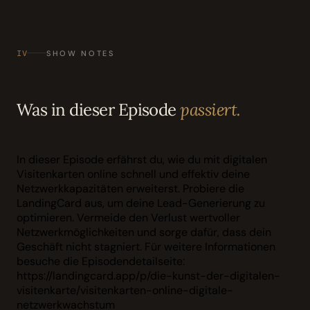
IV
SHOW NOTES
Was in dieser Episode
passiert.
In dieser Episode erfährst du, wie du mit digitalen
Visitenkarten online schnell und effektiv deine
Netzwerkkapazitäten erweiterst. Probiere die
LandingCard aus, um deine Lead-Generierung zu
optimieren. Vermeide den Verlust wertvoller
Netzwerkmöglichkeiten und sorge dafür, dass dein
Geschäft nicht stagniert. Für weitere Informationen
besuche die Episodendetailseite:
https://landingcard.app/p/die-kunst-der-digitalen-
visitenkarte/visitenkarten-online-digitale-
netzwerkwachstum