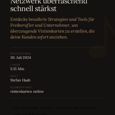
Netzwerk überraschend
Bewertungen
04
schnell stärkst
Entdecke bewährte Strategien und Tools für
Karriere
05
Freiberufler und Unternehmer, um
überzeugende Visitenkarten zu erstellen, die
deine Kunden sofort anziehen.
Partnerprogramm
06
ERSCHIENEN
30. Juli 2024
LÄNGE
5:15 Min
HOST
Stefan Haab
SCHWERPUNKT
visitenkarten online
VISITENKARTEN ONLINE
DIGITALE VISITENKARTE
LEAD-GENERIERUNG