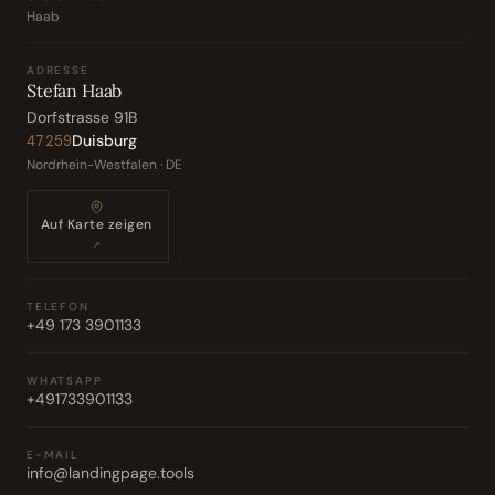
Haab
ADRESSE
Stefan Haab
Dorfstrasse 91B
Duisburg
47259
Nordrhein-Westfalen · DE
Auf Karte zeigen
↗
TELEFON
+49 173 3901133
WHATSAPP
+491733901133
E-MAIL
info@landingpage.tools