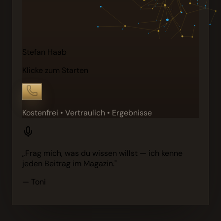
Stefan Haab
Klicke zum Starten
Kostenfrei • Vertraulich • Ergebnisse
„Frag mich, was du wissen willst — ich kenne
jeden Beitrag im Magazin."
— Toni