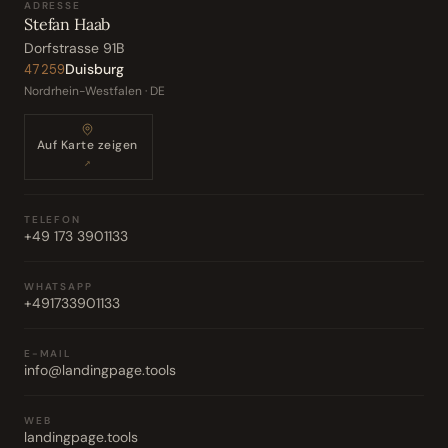
ADRESSE
Stefan Haab
Dorfstrasse 91B
Duisburg
47259
Nordrhein-Westfalen · DE
Auf Karte zeigen
↗
TELEFON
+49 173 3901133
WHATSAPP
+491733901133
E-MAIL
info@landingpage.tools
WEB
landingpage.tools