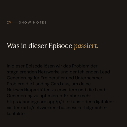
IV
SHOW NOTES
Was in dieser Episode
passiert.
In dieser Episode lösen wir das Problem der
stagnierenden Netzwerke und der fehlenden Lead-
Generierung für Freiberufler und Unternehmer.
Probiere die Landing Card aus, um deine
Netzwerkkapazitäten zu erweitern und die Lead-
Generierung zu optimieren. Erfahre mehr:
https://landingcard.app/p/die-kunst-der-digitalen-
visitenkarte/netzwerken-business-erfolgreiche-
kontakte