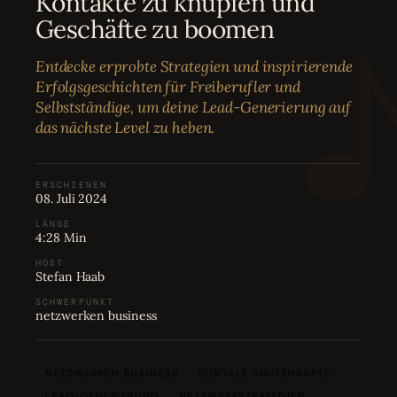
Kontakte zu knüpfen und
Bewertungen
04
Geschäfte zu boomen
Entdecke erprobte Strategien und inspirierende
Karriere
05
Erfolgsgeschichten für Freiberufler und
Selbstständige, um deine Lead-Generierung auf
das nächste Level zu heben.
Partnerprogramm
06
ERSCHIENEN
08. Juli 2024
LÄNGE
4:28 Min
HOST
Stefan Haab
SCHWERPUNKT
netzwerken business
NETZWERKEN BUSINESS
DIGITALE VISITENKARTE
LEAD-GENERIERUNG
NETZWERKSTRATEGIEN