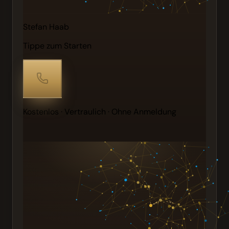
Stefan Haab
Tippe zum Starten
Kostenlos · Vertraulich · Ohne Anmeldung