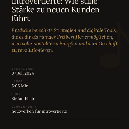
Introvertierte: Wie stille
Bewertungen
04
Stärke zu neuen Kunden
führt
Karriere
05
Entdecke bewährte Strategien und digitale Tools,
die es dir als ruhiger Freiberufler ermöglichen,
Partnerprogramm
06
wertvolle Kontakte zu knüpfen und dein Geschäft
zu revolutionieren.
ERSCHIENEN
07. Juli 2024
LÄNGE
5:05 Min
HOST
Stefan Haab
SCHWERPUNKT
netzwerken für introvertierte