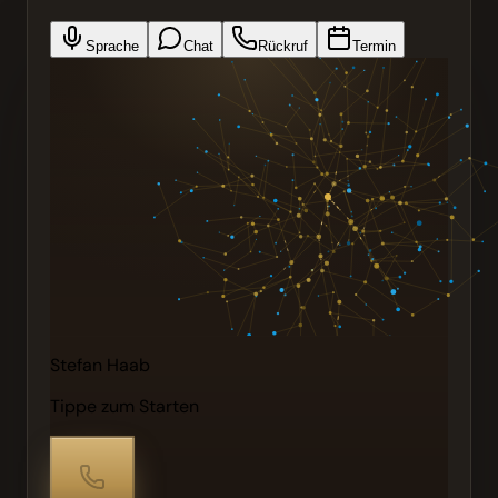
Sprache
Chat
Rückruf
Termin
Stefan Haab
Tippe zum Starten