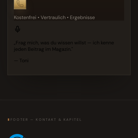
Kostenfrei • Vertraulich • Ergebnisse
„Frag mich, was du wissen willst — ich kenne
jeden Beitrag im Magazin."
— Toni
∎
FOOTER — KONTAKT & KAPITEL