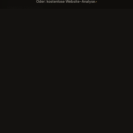
Oder: kostenlose Website-Analyse
↗
Magento Consultant
Conversion Optimierung
Neukundengewinnung Dentallabor
Kundengewinnung Gebäudereinigung
Leistungen
05
Industriedach-Sanierung
↗
Landingpage Magazin
↗
Landingpage Verlag
↗
KI-AI-Magazin
↗
Tools
06
Website-Analyse
↗