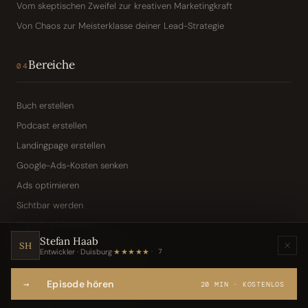
Vom skeptischen Zweifel zur kreativen Marketingkraft
Von Chaos zur Meisterklasse deiner Lead-Strategie
Bereiche
04
Buch erstellen
Podcast erstellen
Landingpage erstellen
Google-Ads-Kosten senken
Ads optimieren
Sichtbar werden
Digitale Visitenkarte
Stefan Haab
KI-Assistent (Toni · Jarvis)
SH
Entwickler · Duisburg
·
★★★★★
7
Wissensbasis „Frag den Chef"
→
Episode hören
Webseite per Sprache
20 MIN · KOSTENLOS
IT-Freelancer & Consultant