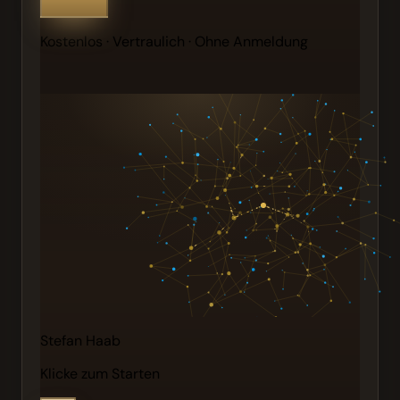
Kostenlos · Vertraulich · Ohne Anmeldung
Stefan Haab
Klicke zum Starten