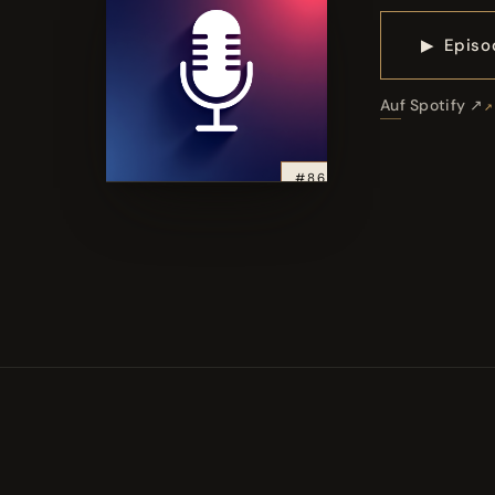
▶
Episo
Auf Spotify ↗
#86