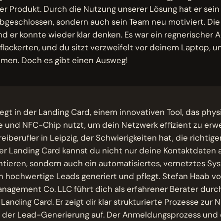
 Produkt. Durch die Nutzung unserer Lösung hat er sein 
abgeschlossen, sondern auch sein Team neu motiviert. Die 
nd er konnte wieder klar denken. Es war ein regnerischer 
lackerten, und du sitzt verzweifelt vor deinem Laptop, un
men. Doch es gibt einen Ausweg!
iegt in der Landing Card, einem innovativen Tool, das phy
und NFC-Chip nutzt, um dein Netzwerk effizient zu erweite
reiberufler in Leipzig, der Schwierigkeiten hat, die richtig
der Landing Card kannst du nicht nur deine Kontaktdaten
tieren, sondern auch ein automatisiertes, vernetztes Sy
ch hochwertige Leads generiert und pflegt. Stefan Haab 
nagement Co. LLC führt dich als erfahrener Berater durch
Landing Card. Er zeigt dir klar strukturierte Prozesse zur
 der Lead-Generierung auf. Der Anmeldungsprozess und