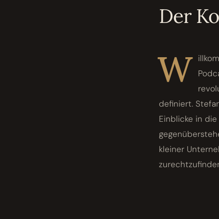
Der K
W
illko
Podca
revol
definiert. Ste
Einblicke in di
gegenüberstehen
kleiner Unterne
zurechtzufinden