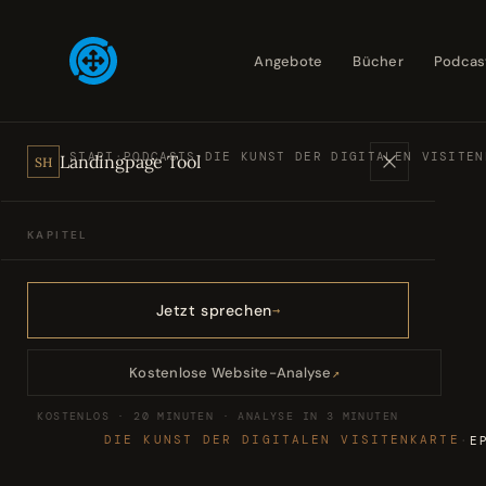
Angebote
Bücher
Podcas
START
·
PODCASTS
·
DIE KUNST DER DIGITALEN VISITEN
Landingpage Tool
SH
KAPITEL
Angebote
01
Jetzt sprechen
Bücher
02
Kostenlose Website-Analyse
↗
KOSTENLOS · 20 MINUTEN · ANALYSE IN 3 MINUTEN
Podcasts
03
DIE KUNST DER DIGITALEN VISITENKARTE
·
E