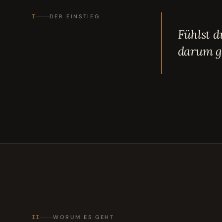
I
DER EINSTIEG
Fühlst 
darum ge
II
WORUM ES GEHT