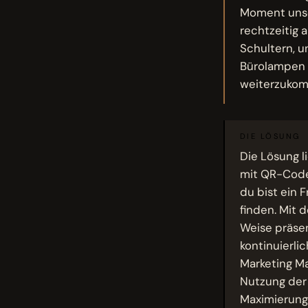
Moment unser
rechtzeitig 
Schultern, u
Bürolampen f
weiterzukom
DIE LÖSUNG
Die Lösung l
mit QR-Code 
du bist ein F
finden. Mit 
Weise präsen
kontinuierli
Marketing Ma
Nutzung der 
Maximierung