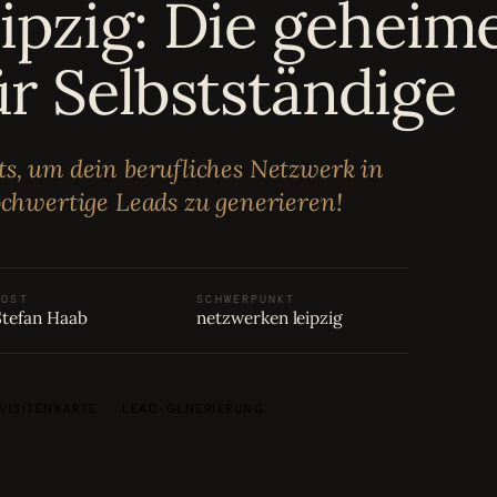
ipzig: Die geheim
ür Selbstständige
ts, um dein berufliches Netzwerk in
ochwertige Leads zu generieren!
HOST
SCHWERPUNKT
Stefan Haab
netzwerken leipzig
 VISITENKARTE
LEAD-GENERIERUNG