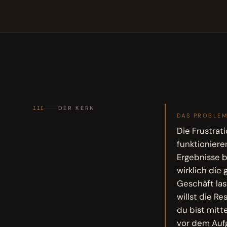
III
DER KERN
DAS PROBLE
Die Frustrat
funktionier
Ergebnisse b
wirklich di
Geschäft las
willst die R
du bist mitt
vor dem Aufg