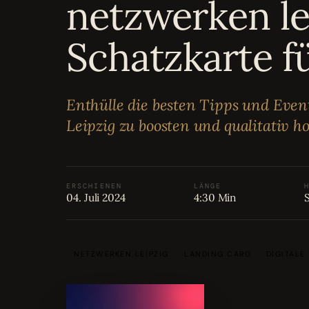
netzwerken le
Bewertungen
04
Schatzkarte f
Karriere
05
Partnerprogramm
Enthülle die besten Tipps und Even
06
Leipzig zu boosten und qualitativ h
ERSCHIENEN
LÄNGE
04. Juli 2024
4:30 Min
NETZWERKEN LEIPZIG
LANDING CARD
DIGITALE