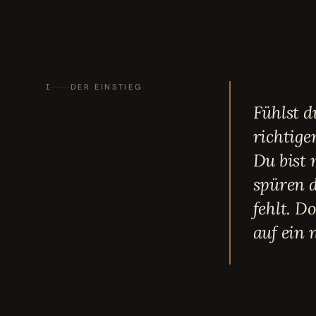
I
DER EINSTIEG
Fühlst d
richtige
Du bist 
spüren d
fehlt. D
auf ein 