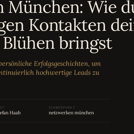
n München: Wie d
igen Kontakten de
Blühen bringst
ersönliche Erfolgsgeschichten, um
ntinuierlich hochwertige Leads zu
ST
SCHWERPUNKT
efan Haab
netzwerken münchen