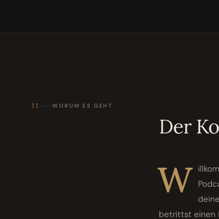
II
WORUM ES GEHT
Der K
W
illko
Podca
deine
betrittst einen