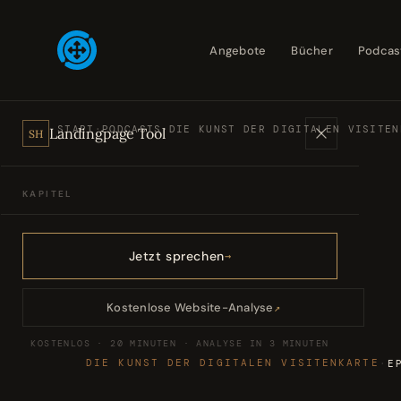
Angebote
Bücher
Podcas
START
·
PODCASTS
·
DIE KUNST DER DIGITALEN VISITEN
Landingpage Tool
SH
KAPITEL
Angebote
01
Jetzt sprechen
Bücher
02
Kostenlose Website-Analyse
↗
KOSTENLOS · 20 MINUTEN · ANALYSE IN 3 MINUTEN
Podcasts
03
DIE KUNST DER DIGITALEN VISITENKARTE
·
E