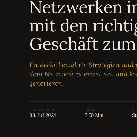
Netzwerken i
Bewertungen
04
mit den richt
Karriere
05
Geschäft zum 
Partnerprogramm
06
Entdecke bewährte Strategien und p
dein Netzwerk zu erweitern und ko
generieren.
ERSCHIENEN
LÄNGE
HO
03. Juli 2024
3:50 Min
St