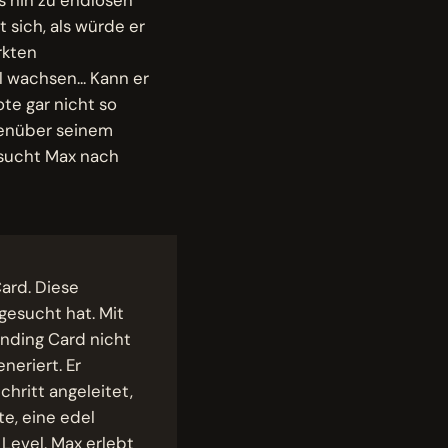
 sich, als würde er
rkten
l wachsen... Kann er
te gar nicht so
genüber seinem
 sucht Max nach
ard. Diese
 gesucht hat. Mit
anding Card nicht
neriert. Er
hritt angeleitet,
e, eine edel
Level. Max erlebt