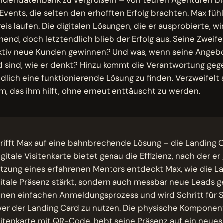
vents, die selten den erhofften Erfolg brachten. Max fühlt
eis laufen. Die digitalen Lösungen, die er ausprobierte, wi
hend, doch letztendlich blieb der Erfolg aus. Seine Zweife
ektiv neue Kunden gewinnen? Und was, wenn seine Angebo
 sind, wie er denkt? Hinzu kommt die Verantwortung ge
dlich eine funktionierende Lösung zu finden. Verzweifelt
, das ihm hilft, ohne erneut enttäuscht zu werden.
trifft Max auf eine bahnbrechende Lösung – die Landing C
gitale Visitenkarte bietet genau die Effizienz, nach der er
tzung eines erfahrenen Mentors entdeckt Max, wie die L
gitale Präsenz stärkt, sondern auch messbar neue Leads ge
inen einfachen Anmeldungsprozess und wird Schritt für Sc
wer der Landing Card zu nutzen. Die physische Komponent
sitenkarte mit QR-Code, hebt seine Präsenz auf ein neues 