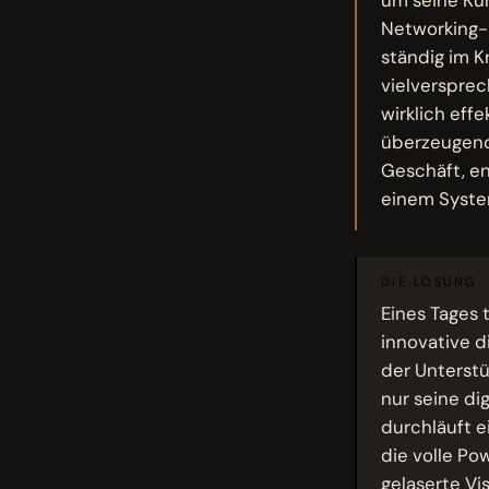
Networking-E
ständig im Kr
vielversprec
wirklich eff
überzeugend
Geschäft, en
einem System
DIE LÖSUNG
Eines Tages 
innovative di
der Unterstü
nur seine di
durchläuft e
die volle Po
gelaserte Vi