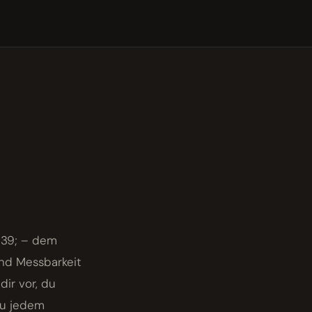
039; – dem
und Messbarkeit
dir vor, du
zu jedem