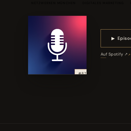
NETZWERKEN MÜNCHEN
DIGITALES MARKETING
▶
Episo
Auf Spotify ↗
#87