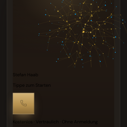
Stefan Haab
Tippe zum Starten
Kostenlos · Vertraulich · Ohne Anmeldung