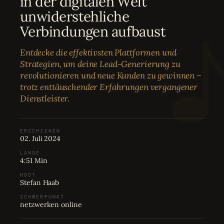
in der digitalen Welt
Bewertungen
04
unwiderstehliche
Verbindungen aufbaust
Karriere
05
Entdecke die effektivsten Plattformen und
Strategien, um deine Lead-Generierung zu
Partnerprogramm
06
revolutionieren und neue Kunden zu gewinnen –
trotz enttäuschender Erfahrungen vergangener
Dienstleister.
ERSCHIENEN
02. Juli 2024
LÄNGE
4:51 Min
HOST
Stefan Haab
SCHWERPUNKT
netzwerken online