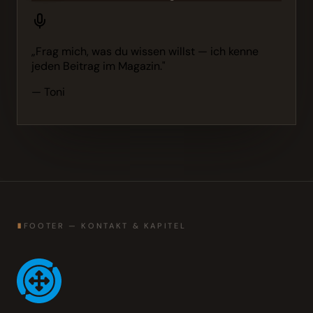
„Frag mich, was du wissen willst — ich kenne
jeden Beitrag im Magazin."
— Toni
∎
FOOTER — KONTAKT & KAPITEL