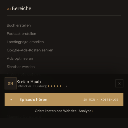
Bereiche
04
Buch erstellen
Podcast erstellen
Landingpage erstellen
Google-Ads-Kosten senken
Ads optimieren
Sichtbar werden
Digitale Visitenkarte
Stefan Haab
KI-Assistent (Toni · Jarvis)
SH
Entwickler · Duisburg
·
★★★★★
7
Wissensbasis „Frag den Chef"
→
Episode hören
Webseite per Sprache
20 MIN · KOSTENLOS
IT-Freelancer & Consultant
Oder: kostenlose Website-Analyse
↗
Magento Consultant
Conversion Optimierung