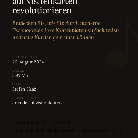
auf Visitenkarten
Bewertungen
04
revolutionieren
Entdecken Sie, wie Sie durch moderne
Karriere
05
Technologien Ihre Kontaktdaten einfach teilen
und neue Kunden gewinnen können.
Partnerprogramm
06
ERSCHIENEN
26. August 2024
LÄNGE
3:47 Min
HOST
Stefan Haab
SCHWERPUNKT
qr code auf visitenkarten
VISITENKARTEN
QR CODE
DIGITALE LEAD-GENERIERUNG
NETZWERKKONTAKTE