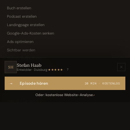
Buch erstellen
Podcast erstellen
Landingpage erstellen
Google-Ads-Kosten senken
Ads optimieren
Sichtbar werden
Digitale Visitenkarte
Stefan Haab
KI-Assistent (Toni · Jarvis)
SH
Entwickler · Duisburg
·
★★★★★
7
Wissensbasis „Frag den Chef"
→
Episode hören
Webseite per Sprache
20 MIN · KOSTENLOS
IT-Freelancer & Consultant
Oder: kostenlose Website-Analyse
↗
Magento Consultant
Conversion Optimierung
Neukundengewinnung Dentallabor
Kundengewinnung Gebäudereinigung