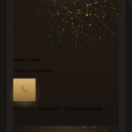
Stefan Haab
Tippe zum Starten
Kostenlos · Vertraulich · Ohne Anmeldung