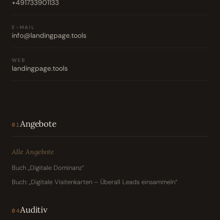
+491733901133
E-MAIL
info@landingpage.tools
WEB
landingpage.tools
Angebote
01
Alle Angebote
Buch „Digitale Dominanz“
Buch: „Digitale Visitenkarten – Überall Leads einsammeln“
Auditiv
04