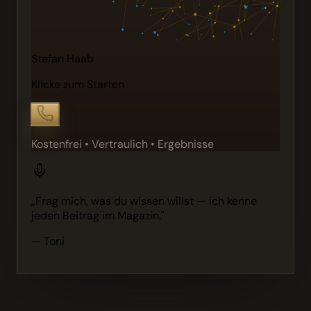
Stefan Haab
Klicke zum Starten
Kostenfrei • Vertraulich • Ergebnisse
„Frag mich, was du wissen willst — ich kenne
jeden Beitrag im Magazin."
— Toni