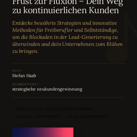
Frust zur Fluxion – Dein Weg
Bewertungen
04
zu kontinuierlichen Kunden
Entdecke bewährte Strategien und innovative
Karriere
05
Methoden für Freiberufler und Selbstständige,
um die Blockaden in der Lead-Generierung zu
überwinden und dein Unternehmen zum Blühen
Partnerprogramm
06
zu bringen.
HOST
Stefan Haab
SCHWERPUNKT
strategische neukundengewinnung
STRATEGISCHE NEUKUNDENGEWINNUNG
DIGITALE VISITENKARTE
LEAD-GENERIERUNG