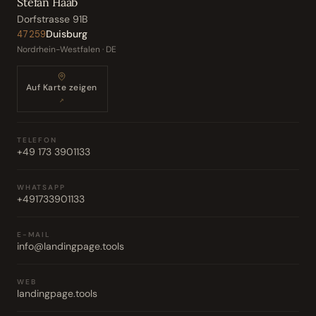
Stefan Haab
Dorfstrasse 91B
Duisburg
47259
Nordrhein-Westfalen · DE
Auf Karte zeigen
↗
TELEFON
+49 173 3901133
WHATSAPP
+491733901133
E-MAIL
info@landingpage.tools
WEB
landingpage.tools