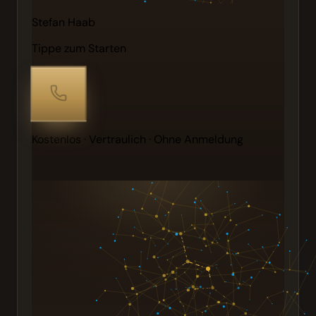
Stefan Haab
Tippe zum Starten
Kostenlos · Vertraulich · Ohne Anmeldung