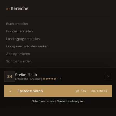
Bereiche
04
Buch erstellen
Podcast erstellen
Landingpage erstellen
Google-Ads-Kosten senken
Ads optimieren
Sichtbar werden
Digitale Visitenkarte
Stefan Haab
KI-Assistent (Toni · Jarvis)
SH
Entwickler · Duisburg
·
★★★★★
7
Wissensbasis „Frag den Chef"
→
Episode hören
Webseite per Sprache
20 MIN · KOSTENLOS
IT-Freelancer & Consultant
Oder: kostenlose Website-Analyse
↗
Magento Consultant
Conversion Optimierung