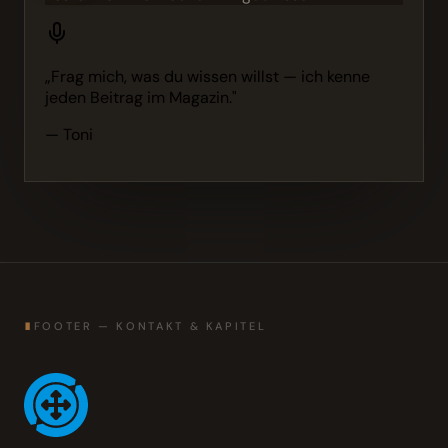
„Frag mich, was du wissen willst — ich kenne
jeden Beitrag im Magazin."
— Toni
∎
FOOTER — KONTAKT & KAPITEL