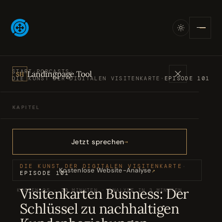
START
·
PODCASTS
·
Landingpage Tool
SH
DIE KUNST DER DIGITALEN VISITENKARTE
·
EPISODE 101
KAPITEL
Angebote
01
Jetzt sprechen
Bücher
02
DIE KUNST DER DIGITALEN VISITENKARTE
·
Kostenlose Website-Analyse
↗
EPISODE 101
Visitenkarten Business: Der
KOSTENLOS · 20 MINUTEN · ANALYSE IN 3 MINUTEN
Podcasts
03
Schlüssel zu nachhaltigen