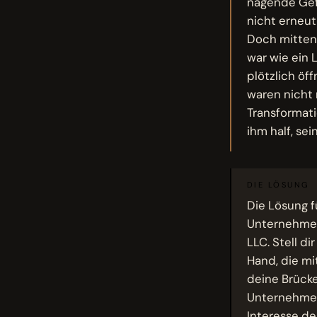
nagende Gefü
nicht erneut
Doch mitten 
war wie ein 
plötzlich öf
waren nicht 
Transformati
ihm half, se
DIE LÖSUNG
Die Lösung f
Unternehmer
LLC. Stell di
Hand, die mi
deine Brücke
Unternehmen
Interesse de