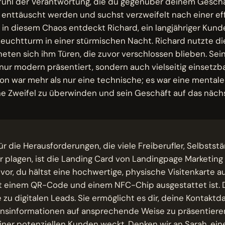
hl der Verantwortung, die du gegenüber deinem Geschäft
 enttäuscht werden und suchst verzweifelt nach einer ef
in diesem Chaos entdeckt Richard, ein langjähriger Kunde
Leuchtturm in einer stürmischen Nacht. Richard nutzte d
fneten sich ihm Türen, die zuvor verschlossen blieben. Se
nur modern präsentiert, sondern auch vielseitig einsetzba
on war mehr als nur eine technische; es war eine mentale 
ine Zweifel zu überwinden und sein Geschäft auf das näch
ür die Herausforderungen, die viele Freiberufler, Selbstst
 plagen, ist die Landing Card von Landingpage Marketin
r vor, du hältst eine hochwertige, physische Visitenkarte au
t einem QR-Code und einem NFC-Chip ausgestattet ist. D
 zu digitalen Leads. Sie ermöglicht es dir, deine Kontakt
sinformationen auf ansprechende Weise zu präsentieren
iner potenziellen Kunden weckt. Denken wir an Sarah, ein