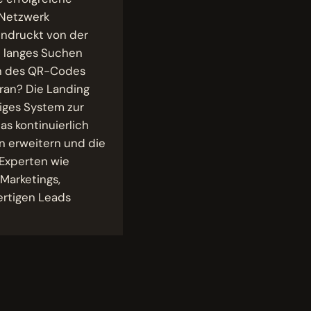
r Netzwerk
indruckt von der
in langes Suchen
can des QR-Codes
aran? Die Landing
tiges System zur
s kontinuierlich
n erweitern und die
 Experten wie
 Marketings,
ertigen Leads