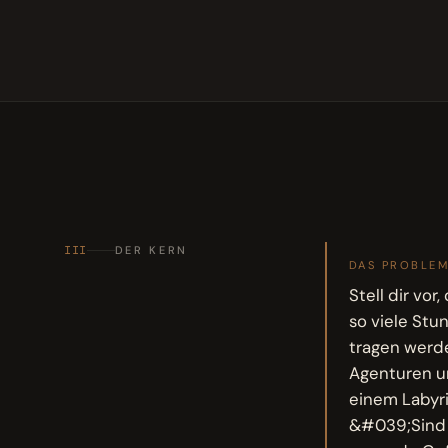
III
DER KERN
DAS PROBLE
Stell dir vor
so viele Stu
tragen werde
Agenturen un
einem Labyri
&#039;Sind 