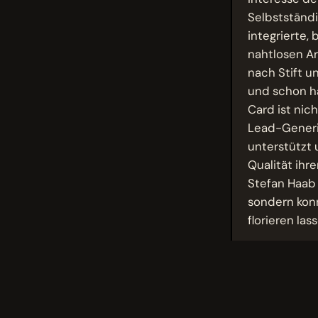
Selbstständi
integrierte,
nahtlosen Ar
nach Stift u
und schon ha
Card ist nic
Lead-Generie
unterstützt 
Qualität ihr
Stefan Haab 
sondern konn
florieren las