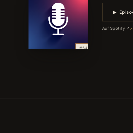
▶
Episo
Auf Spotify ↗
#64