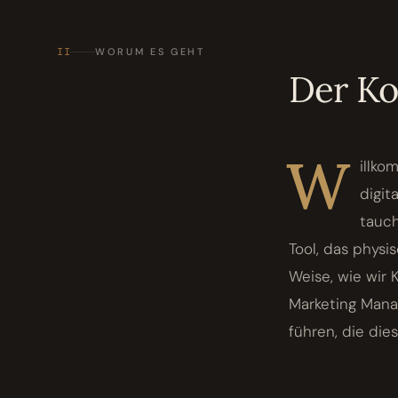
II
WORUM ES GEHT
Der K
W
illko
digit
tauch
Tool, das phys
Weise, wie wir 
Marketing Mana
führen, die die