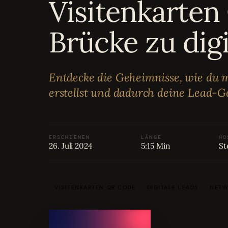
Visitenkarten
Bewertungen
04
Brücke zu dig
Karriere
05
Partnerprogramm
Entdecke die Geheimnisse, wie du m
06
erstellst und dadurch deine Lead-G
ERSCHIENEN
LÄNGE
HO
26. Juli 2024
5:15 Min
St
VISITENKARTEN QR CODE
DIGITALE LEADS
NETW