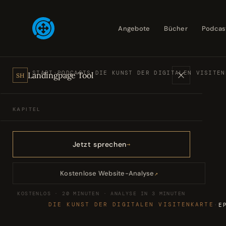
Angebote
Bücher
Podcas
START
·
PODCASTS
·
DIE KUNST DER DIGITALEN VISITEN
Landingpage Tool
SH
KAPITEL
Angebote
01
Jetzt sprechen
Bücher
02
Kostenlose Website-Analyse
↗
KOSTENLOS · 20 MINUTEN · ANALYSE IN 3 MINUTEN
Podcasts
03
DIE KUNST DER DIGITALEN VISITENKARTE
·
E