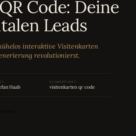
 QR Code: Deine
italen Leads
ühelos interaktive Visitenkarten
enerierung revolutionierst.
ST
SCHWERPUNKT
efan Haab
visitenkarten qr code
ORKING