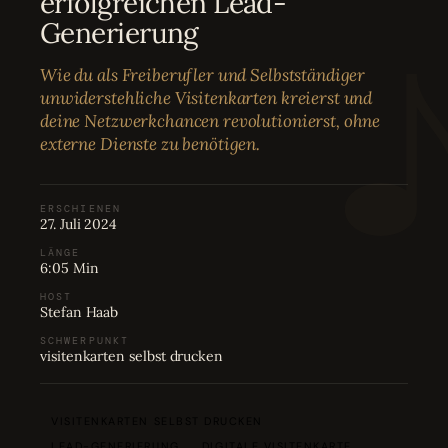
erfolgreichen Lead-
Bewertungen
04
Generierung
Wie du als Freiberufler und Selbstständiger
Karriere
05
unwiderstehliche Visitenkarten kreierst und
deine Netzwerkchancen revolutionierst, ohne
externe Dienste zu benötigen.
Partnerprogramm
06
ERSCHIENEN
27. Juli 2024
LÄNGE
6:05 Min
HOST
Stefan Haab
SCHWERPUNKT
visitenkarten selbst drucken
VISITENKARTEN SELBST DRUCKEN
LEAD-GENERIERUNG
DIGITALE VISITENKARTE