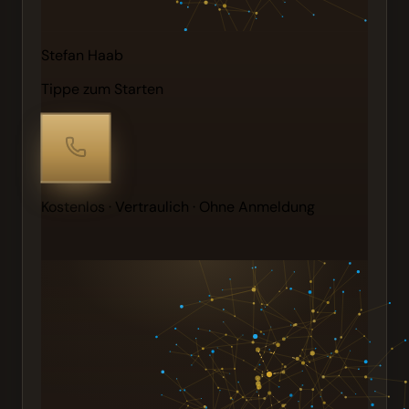
Stefan Haab
Tippe zum Starten
Kostenlos · Vertraulich · Ohne Anmeldung