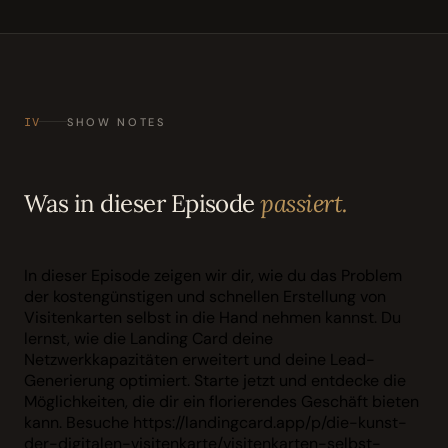
IV
SHOW NOTES
Was in dieser Episode
passiert.
In dieser Episode zeigen wir dir, wie du das Problem
der kostengünstigen und schnellen Erstellung von
Visitenkarten selbst in die Hand nehmen kannst. Du
lernst, wie die Landing Card deine
Netzwerkkapazitäten erweitert und deine Lead-
Generierung optimiert. Starte jetzt und entdecke die
Möglichkeiten, die dir ein florierendes Geschäft bieten
kann. Besuche https://landingcard.app/p/die-kunst-
der-digitalen-visitenkarte/visitenkarten-selbst-