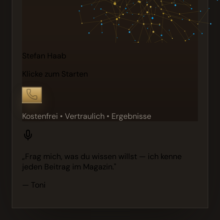
Stefan Haab
Klicke zum Starten
Kostenfrei • Vertraulich • Ergebnisse
„Frag mich, was du wissen willst — ich kenne
jeden Beitrag im Magazin."
— Toni