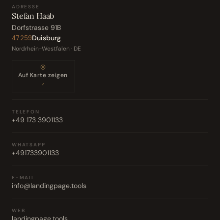
ADRESSE
Stefan Haab
Dorfstrasse 91B
Duisburg
47259
Nordrhein-Westfalen · DE
Auf Karte zeigen
↗
TELEFON
+49 173 3901133
WHATSAPP
+491733901133
E-MAIL
info@landingpage.tools
WEB
landingpage.tools