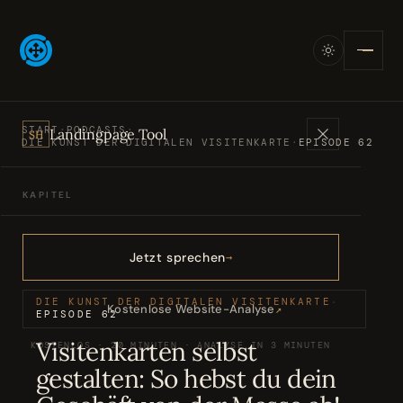
START
·
PODCASTS
·
Landingpage Tool
SH
DIE KUNST DER DIGITALEN VISITENKARTE
·
EPISODE 62
KAPITEL
Angebote
01
Jetzt sprechen
Bücher
02
DIE KUNST DER DIGITALEN VISITENKARTE
·
Kostenlose Website-Analyse
↗
EPISODE 62
Visitenkarten selbst
KOSTENLOS · 20 MINUTEN · ANALYSE IN 3 MINUTEN
Podcasts
03
gestalten: So hebst du dein