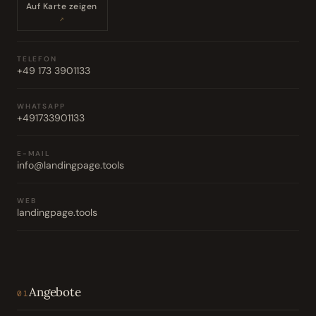
Auf Karte zeigen
↗
TELEFON
+49 173 3901133
WHATSAPP
+491733901133
E-MAIL
info@landingpage.tools
WEB
landingpage.tools
Angebote
01