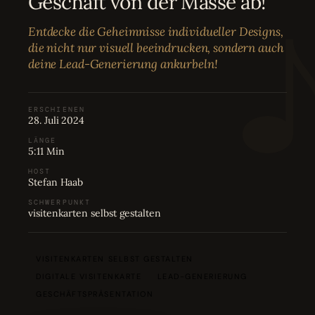
Geschäft von der Masse ab!
Bewertungen
04
Entdecke die Geheimnisse individueller Designs,
die nicht nur visuell beeindrucken, sondern auch
Karriere
05
deine Lead-Generierung ankurbeln!
Partnerprogramm
06
ERSCHIENEN
28. Juli 2024
LÄNGE
5:11 Min
HOST
Stefan Haab
SCHWERPUNKT
visitenkarten selbst gestalten
VISITENKARTEN SELBST GESTALTEN
DIGITALE VISITENKARTE
LEAD-GENERIERUNG
GESCHÄFTSPRÄSENTATION