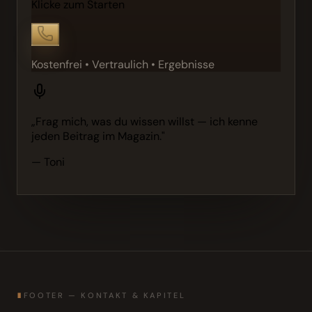
Klicke zum Starten
Kostenfrei • Vertraulich • Ergebnisse
„Frag mich, was du wissen willst — ich kenne
jeden Beitrag im Magazin."
— Toni
∎
FOOTER — KONTAKT & KAPITEL