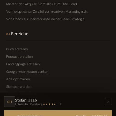
Meister der Akquise: Vom Klick zum Elite-Lead
Vom skeptischen Zweifel zur kreativen Marketingkraft
Von Chaos zur Meisterklasse deiner Lead-Strategie
Bereiche
04
Buch erstellen
Podcast erstellen
Landingpage erstellen
Google-Ads-Kosten senken
Ads optimieren
Sichtbar werden
Digitale Visitenkarte
Stefan Haab
KI-Assistent (Toni · Jarvis)
SH
Entwickler · Duisburg
·
★★★★★
7
Wissensbasis „Frag den Chef"