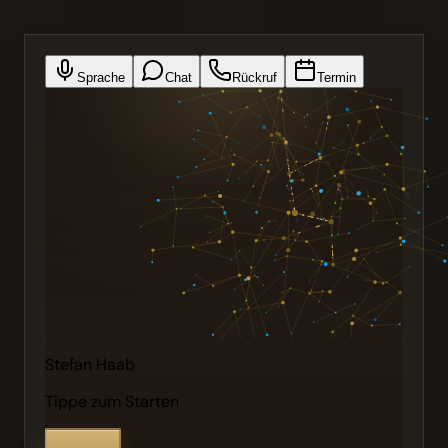
Sprache
Chat
Rückruf
Termin
Stefan Haab
Tippe zum Starten